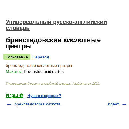
Универсальный русско-английский
словарь
бренстедовские кислотные
центры
Толкование
Перевод
бренстедовские кислотные центры
Makarov:
Broensted acidic sites
Универсальный русско-английский словарь
.
Академик.ру
.
2011
.
Игры ⚽
Нужен реферат?
бренстедовская кислота
брент