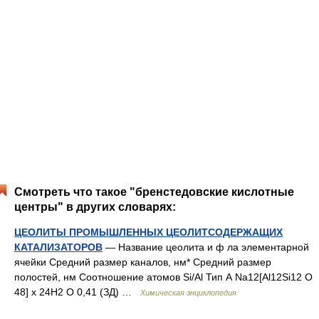
Смотреть что такое "бренстедовские кислотные
центры" в других словарях:
ЦЕОЛИТЫ ПРОМЫШЛЕННЫХ ЦЕОЛИТСОДЕРЖАЩИХ
КАТАЛИЗАТОРОВ
— Название цеолита и ф ла элементарной
ячейки Средний размер каналов, нм* Средний размер
полостей, нм Соотношение атомов Si/Al Тип А Na12[Al12Si12 О
48] х 24H2 О 0,41 (ЗД) …
Химическая энциклопедия